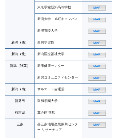
東京学館新潟高等学校
新潟大学 旭町キャンパス
新潟青陵大学
新潟（西）
西川学習館
新潟（北）
新潟医療福祉大学
新潟（秋葉）
新津健康センター
新関コミュニティセンター
新潟（南）
サルナート吉運堂
新発田
敬和学園大学
燕吉田
萬会館 燕店
三条
燕三条地場産業振興センタ
ー リサーチコア