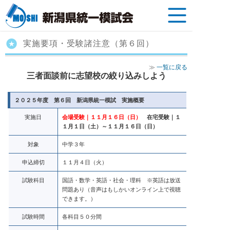
実施要項・受験諸注意（第６回）
≫
一覧に戻る
三者面談前に志望校の絞り込みしよう
２０２５年度 第６回 新潟県統一模試 実施概要
実施日
会場受験｜１１月１６日（日）
在宅受験｜１
１月１日（土）～１１月１６日（日）
対象
中学３年
申込締切
１１月４日（火）
試験科目
国語・数学・英語・社会・理科 ※英語は放送
問題あり（音声はもしかいオンライン上で視聴
できます。）
試験時間
各科目５０分間