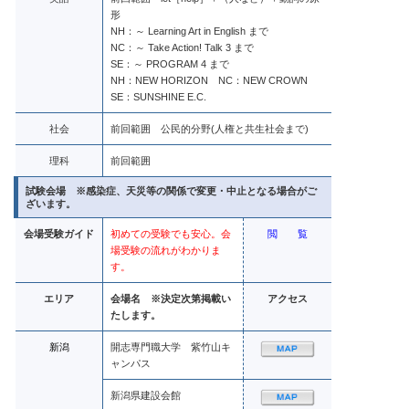
形
NH：～ Learning Art in English まで
NC：～ Take Action! Talk 3 まで
SE：～ PROGRAM 4 まで
NH：NEW HORIZON NC：NEW CROWN
SE：SUNSHINE E.C.
社会
前回範囲 公民的分野(人権と共生社会まで)
理科
前回範囲
試験会場
※感染症、天災等の関係で変更・中止となる場合がご
ざいます。
会場受験ガイド
初めての受験でも安心。会
閲 覧
場受験の流れがわかりま
す。
エリア
会場名 ※決定次第掲載い
アクセス
たします。
新潟
開志専門職大学 紫竹山キ
ャンパス
新潟県建設会館