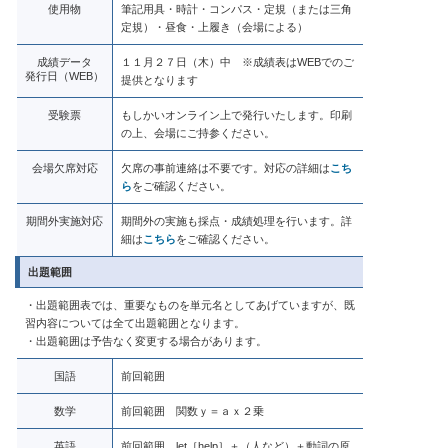
使用物
筆記用具・時計・コンパス・定規（または三角
定規）・昼食・上履き（会場による）
成績データ
１１月２７日（木）中 ※成績表はWEBでのご
発行日（WEB）
提供となります
受験票
もしかいオンライン上で発行いたします。印刷
の上、会場にご持参ください。
会場欠席対応
欠席の事前連絡は不要です。対応の詳細は
こち
ら
をご確認ください。
期間外実施対応
期間外の実施も採点・成績処理を行います。詳
細は
こちら
をご確認ください。
出題範囲
・出題範囲表では、重要なものを単元名としてあげていますが、既
習内容については全て出題範囲となります。
・出題範囲は予告なく変更する場合があります。
国語
前回範囲
数学
前回範囲 関数ｙ＝ａｘ２乗
英語
前回範囲 let［help］＋（人など）＋動詞の原