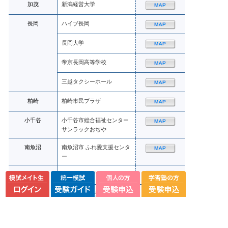
加茂
新潟経営大学
長岡
ハイブ長岡
長岡大学
帝京長岡高等学校
三越タクシーホール
柏崎
柏崎市民プラザ
小千谷
小千谷市総合福祉センター
サンラックおぢや
南魚沼
南魚沼市 ふれ愛支援センタ
ー
上越
上越市教育プラザ
直江津学びの交流館
雁木通りプラザ