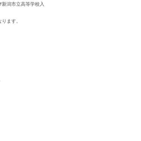
び新潟市立高等学校入
なります。
）